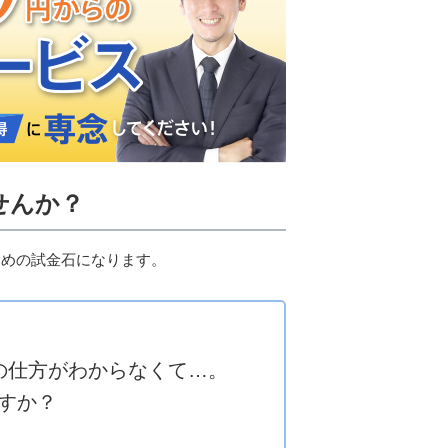
せんか？
ための試金石になります。
の仕方がわからなくて…。
すか？