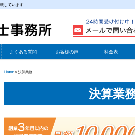
載しています
よくある質問
お客様の声
料金表
Home
»
決算業務
決算業