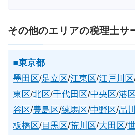
その他のエリアの税理士サ
■東京都
墨田区
/
足立区
/
江東区
/
江戸川区
東区
/
北区
/
千代田区
/
中央区
/
港
谷区
/
豊島区
/
練馬区
/
中野区
/
品
板橋区
/
目黒区
/
荒川区
/
大田区
/