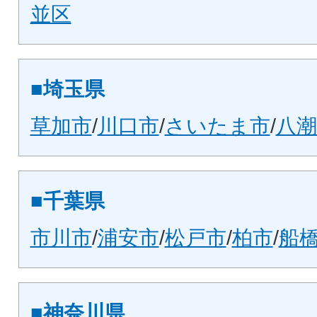
並区
■埼玉県
草加市
/
川口市
/
さいたま市
/
八潮
■千葉県
市川市
/
浦安市
/
松戸市
/
柏市
/
船
■神奈川県